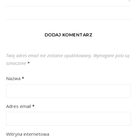
DODAJ KOMENTARZ
Twój adres email nie zostanie opublikowany.
Wymagane pola są
oznaczone
*
Nazwa
*
Adres email
*
Witryna internetowa